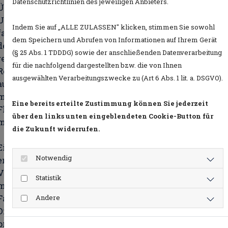
Datenschutzrichtlinien des jeweiligen Anbieters.
Überprüfung von Bescheiden auf Fehler oder
Unstimmigkeiten. Unsere Erfahrung zeigt, dass eine
Indem Sie auf „ALLE ZULASSEN" klicken, stimmen Sie sowohl
fachkundige Analyse oft Möglichkeiten aufdeckt, gege
T
dem Speichern und Abrufen von Informationen auf Ihrem Gerät
den Führerscheinentzug vorzugehen. Durch eine
(§ 25 Abs. 1 TDDDG) sowie der anschließenden Datenverarbeitung
rechtliche Prüfung können wir nicht nur die
E
für die nachfolgend dargestellten bzw. die von Ihnen
Rechtmäßigkeit des Bescheids hinterfragen, sondern
ausgewählten Verarbeitungszwecke zu (Art 6 Abs. 1 lit. a. DSGVO).
auch alternative Strategien erörtern, die
möglicherweise zur Reduzierung der Punkte in
Eine bereits erteilte Zustimmung können Sie jederzeit
Flensburg oder zur Umwandlung von Geldstrafen in
über den links unten eingeblendeten Cookie-Button für
mildere Sanktionen führen.
die Zukunft widerrufen.
Ein kompetenter Verkehrsrechtsanwalt kann
Notwendig
entscheidend sein, um die Auswirkungen von
Verkehrsverstößen auf Ihre Fahrerlaubnis zu
Statistik
minimieren. Wenn Sie also mit dem Entzug Ihrer
Andere
Fahrerlaubnis konfrontiert sind, zögern Sie nicht, unser
Dienstleistungen in Anspruch zu nehmen. Eine
proaktive Herangehensweise kann den Unterschied