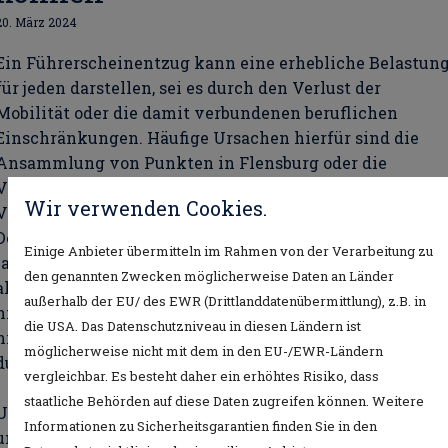
20. März 2024
Ein Führerscheinentzug kann eine erhebliche Belastun
für jeden darstellen, sei es durch den Verlust der
Mobilität oder die damit verbundenen beruflichen
Einschränkungen. Häufige Ursachen hierfür sind die
Ansammlung von Punkten in Flensburg oder die
Verhängung von Geldstrafen aufgrund von
Wir verwenden Cookies.
Verkehrsverstößen.
Doch nicht jeder Bescheid, der in Ihrem Briefkasten
Einige Anbieter übermitteln im Rahmen von der Verarbeitung zu
landet, ist auch korrekt oder gerechtfertigt. Bevor Sie
den genannten Zwecken möglicherweise Daten an Länder
also den Verlust Ihrer Fahrerlaubnis als unvermeidlich
außerhalb der EU/ des EWR (Drittlanddatenübermittlung), z.B. in
hinnehmen, gibt es einen wichtigen Schritt, den Sie
die USA. Das Datenschutzniveau in diesen Ländern ist
nicht überspringen sollten: Lassen Sie den Bescheid erst
möglicherweise nicht mit dem in den EU-/EWR-Ländern
durch einen Anwalt prüfen.
vergleichbar. Es besteht daher ein erhöhtes Risiko, dass
staatliche Behörden auf diese Daten zugreifen können. Weitere
Unsere Kanzlei spezialisiert sich auf das Verkehrsrecht
Informationen zu Sicherheitsgarantien finden Sie in den
und bietet Ihnen professionelle Unterstützung bei der